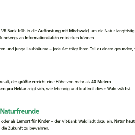
e VR-Bank früh in die
Aufforstung mit Mischwald
, um die Natur langfristi
s Rundwegs an
Informationstafeln
entdecken können.
hten und junge Laubbäume – jede Art trägt ihren Teil zu einem gesunden,
re alt
, der
größte
erreicht eine Höhe von mehr als
40 Metern
.
ern pro Hektar
zeigt sich, wie lebendig und kraftvoll dieser Wald wächst.
d Naturfreunde
g
oder als
Lernort für Kinder
– der VR-Bank Wald lädt dazu ein,
Natur haut
ür die Zukunft zu bewahren.